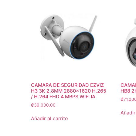
CAMARA DE SEGURIDAD EZVIZ
CAMAR
H3 3K 2.8MM 2880×1620 H.265
HB8 2
/ H.264 FHD 4 MBPS WIFI IA
₡
71,00
₡
39,000.00
Añadir 
Añadir al carrito