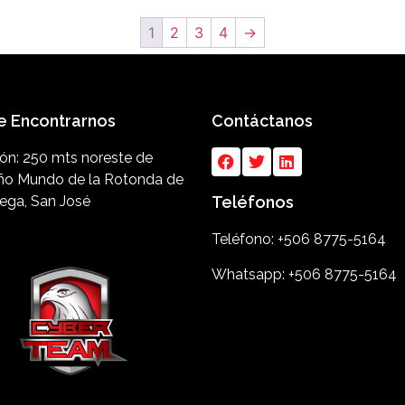
1
2
3
4
→
 Encontrarnos
Contáctanos
ión: 250 mts noreste de
o Mundo de la Rotonda de
iega, San José
Teléfonos
Teléfono: +506 8775-5164
Whatsapp: +506 8775-5164